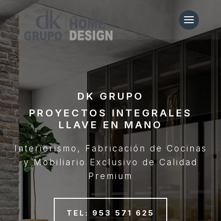
DK GRUPO
PROYECTOS INTEGRALES
LLAVE EN MANO
Interiorismo, Fabricación de Cocinas
y Mobiliario Exclusivo de Calidad
Premium
TEL: 953 571 625