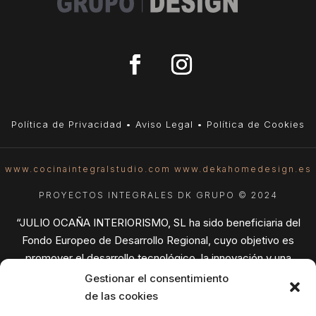
Política de Privacidad
•
Aviso Legal
•
Política de Cookies
www.cocinaintegralstudio.com
www.dekahomedesign.es
PROYECTOS INTEGRALES DK GRUPO © 2024
“JULIO OCAÑA INTERIORISMO, SL ha sido beneficiaria del
Fondo Europeo de Desarrollo Regional, cuyo objetivo es
promover el desarrollo tecnológico, la innovación y una
investigación de calidad, gracias al cual ha puesto en marcha un
Gestionar el consentimiento
Plan de Acción con el objetivo de mejorar la competitividad
de las cookies
empresarial apoyada en la innovación de la pyme, durante el año